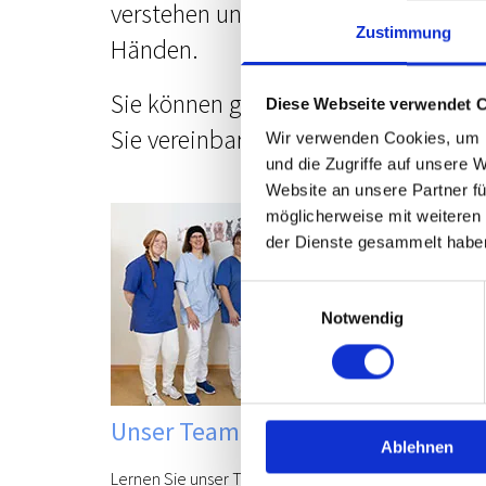
verstehen uns als allgemeine Tierarzt
Zustimmung
Händen.
Sie können gern während der Öffnung
Diese Webseite verwendet 
Sie vereinbaren vorher einen Termin.
Wir verwenden Cookies, um I
und die Zugriffe auf unsere 
Website an unsere Partner fü
möglicherweise mit weiteren
der Dienste gesammelt habe
Einwilligungsauswahl
Notwendig
Unser Team
Ablehnen
Lernen Sie unser Team in unserer Tierarztpraxis in