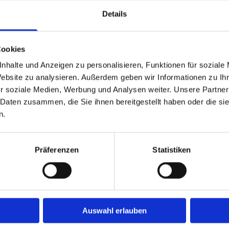
praxis für Hunde, Katzen und kleine Haustiere. B
Details
szeiten in unserer Praxis in der Falkenseer Ch
Cookies
nhalte und Anzeigen zu personalisieren, Funktionen für soziale
Website zu analysieren. Außerdem geben wir Informationen zu I
r soziale Medien, Werbung und Analysen weiter. Unsere Partner
 Daten zusammen, die Sie ihnen bereitgestellt haben oder die s
n.
Präferenzen
Statistiken
Leistungen
K
Auswahl erlauben
S
Hier erhalten Sie einen Überblick über unsere